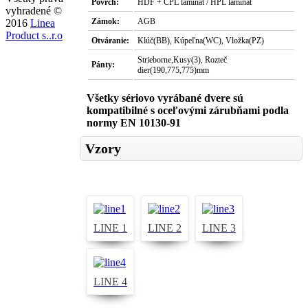
Povrch:
HDF + CPL laminát / HPL laminát
vyhradené ©
Zámok:
AGB
2016
Linea
Product s..r.o
Otváranie:
Klúč(BB), Kúpeľna(WC), Vložka(PZ)
Strieborne,Kusy(3), Rozteč
Pánty:
dier(190,775,775)mm
Všetky sériovo vyrábané dvere sú
kompatibilné s oceľovými zárubňami podla
normy EN 10130-91
Vzory
LINE 1
LINE 2
LINE 3
LINE 4