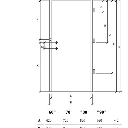
"60"
"70"
"80"
"90"
A
620
720
820
920
+-2