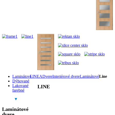
Laminátové
LINEA
Dvere
Interiérové dvere
Laminátové
Line
Dýhované
Lakované
LINE
farebné
▼
Laminátové
dvere