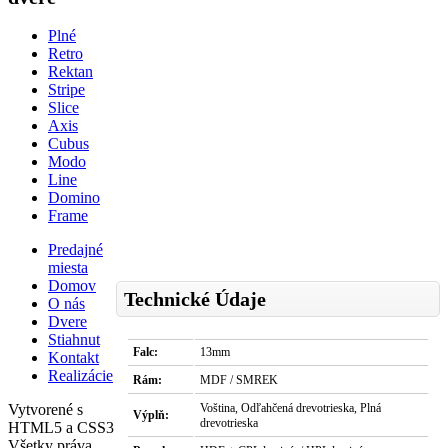
Plné
Retro
Rektan
Stripe
Slice
Axis
Cubus
Modo
Line
Domino
Frame
Predajné
miesta
Domov
Technické Údaje
O nás
Dvere
Stiahnut
Falc:
13mm
Kontakt
Realizácie
Rám:
MDF / SMREK
Vytvorené s
Voština, Odľahčená drevotrieska, Plná
Výplň:
drevotrieska
HTML5 a CSS3
Všetky práva