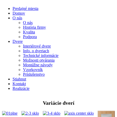
Predajné miesta
Domov
O nás
O nás
História firmy
Kvalita
Podpora
Dvere
Interiérové dvere
Info. o dveriach
Technické informácie
Možnosti otvárania
Montážne návody
Vzorkovník
Príslušenstvo
Stiahnut
Kontakt
Realizácie
Variácie dverí