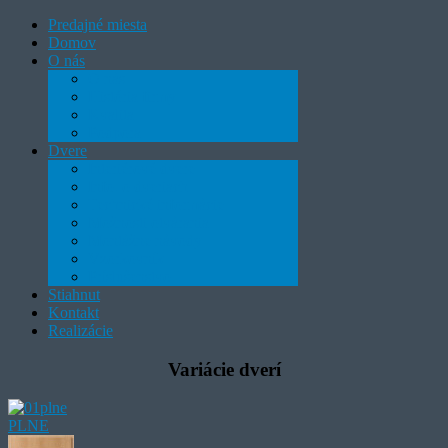
Predajné miesta
Domov
O nás
O nás
História firmy
Kvalita
Podpora
Dvere
Interiérové dvere
Info. o dveriach
Technické informácie
Možnosti otvárania
Montážne návody
Vzorkovník
Príslušenstvo
Stiahnut
Kontakt
Realizácie
Variácie dverí
PLNE