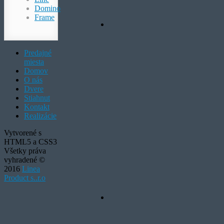
Domino
Frame
Predajné
miesta
Domov
O nás
Dvere
Stiahnut
Kontakt
Realizácie
Vytvorené s
HTML5 a CSS3
Všetky práva
vyhradené ©
2016
Linea
Product s..r.o