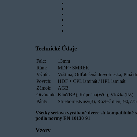
Technické Údaje
Falc:
13mm
Rám:
MDF / SMREK
Výplň:
Voština, Odľahčená drevotrieska, Plná d
Povrch:
HDF + CPL laminát / HPL laminát
Zámok:
AGB
Otváranie:
Klúč(BB), Kúpeľna(WC), Vložka(PZ)
Pánty:
Strieborne,Kusy(3), Rozteč dier(190,7
Všetky sériovo vyrábané dvere sú kompatibilné
podla normy EN 10130-91
Vzory