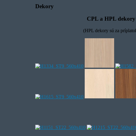
Dekory
CPL a HPL dekory
(HPL dekory sú za príplato