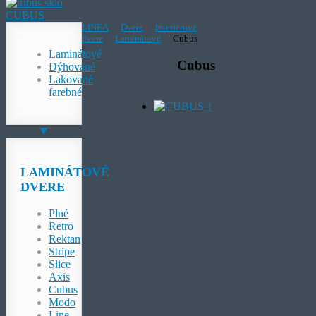
CUBUS
LINEA
Dvere
Interiérové
dvere
Laminátové
Cubus
Laminátové
Cubus
Dýhované
Lakované
farebné
▼
LAMINÁTOVÉ
DVERE
Plné
Retro
Rektan
Stripe
Slice
Axis
Cubus
Modo
Line