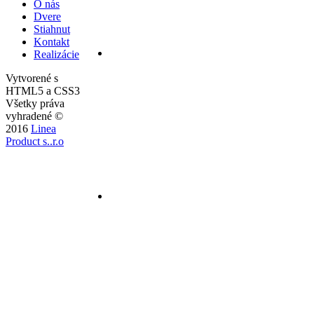
O nás
Dvere
Stiahnut
Kontakt
Realizácie
Vytvorené s
HTML5 a CSS3
Všetky práva
vyhradené ©
2016
Linea
Product s..r.o