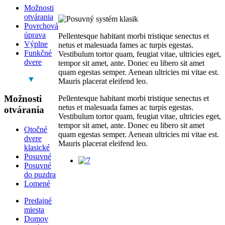
Možnosti
otvárania
Povrchová
úprava
Pellentesque habitant morbi tristique senectus et
Výplne
netus et malesuada fames ac turpis egestas.
Funkčné
Vestibulum tortor quam, feugiat vitae, ultricies eget,
dvere
tempor sit amet, ante. Donec eu libero sit amet
quam egestas semper. Aenean ultricies mi vitae est.
▼
Mauris placerat eleifend leo.
Možnosti
Pellentesque habitant morbi tristique senectus et
netus et malesuada fames ac turpis egestas.
otvárania
Vestibulum tortor quam, feugiat vitae, ultricies eget,
tempor sit amet, ante. Donec eu libero sit amet
Otočné
quam egestas semper. Aenean ultricies mi vitae est.
dvere
Mauris placerat eleifend leo.
klasické
Posuvné
Posuvné
do puzdra
Lomené
Predajné
miesta
Domov