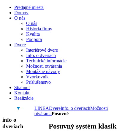
Predajné miesta
Domov
O nás
O nás
História firmy
Kvalita
Podpora
Dvere
Interiérové dvere
Info. o dveriach
Technické informácie
Možnosti otvárania
Montážne návody
Vzorkovník
Príslušenstvo
Stiahnut
Kontakt
Realizácie
▼
LINEA
Dvere
Info. o dveriach
Možnosti
otvárania
Posuvné
info o
Posuvný systém klasik
dveriach